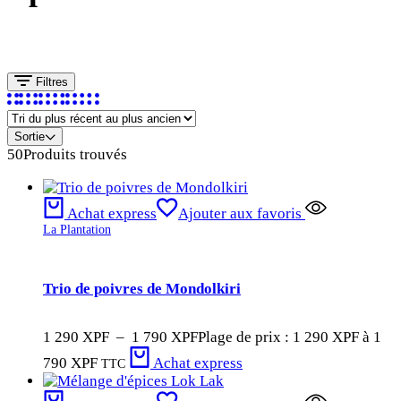
Filtres
Sortie
50
Produits trouvés
Achat express
Ajouter aux favoris
La Plantation
Trio de poivres de Mondolkiri
1 290
XPF
–
1 790
XPF
Plage de prix : 1 290 XPF à 1
790 XPF
Achat express
TTC