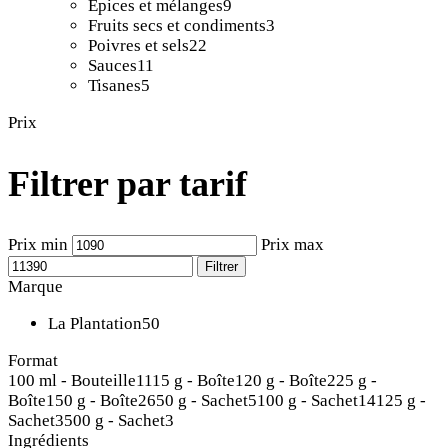
Épices et mélanges
9
Fruits secs et condiments
3
Poivres et sels
22
Sauces
11
Tisanes
5
Prix
Filtrer par tarif
Prix min
Prix max
Filtrer
Marque
La Plantation
50
Format
100 ml - Bouteille
11
15 g - Boîte
1
20 g - Boîte
2
25 g -
Boîte
1
50 g - Boîte
26
50 g - Sachet
5
100 g - Sachet
14
125 g -
Sachet
3
500 g - Sachet
3
Ingrédients