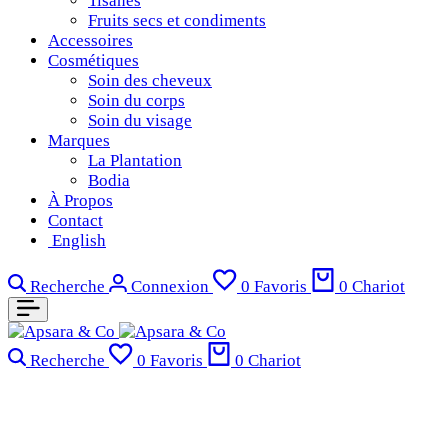
Tisanes
Fruits secs et condiments
Accessoires
Cosmétiques
Soin des cheveux
Soin du corps
Soin du visage
Marques
La Plantation
Bodia
À Propos
Contact
English
Recherche
Connexion
0
Favoris
0
Chariot
Recherche
0
Favoris
0
Chariot