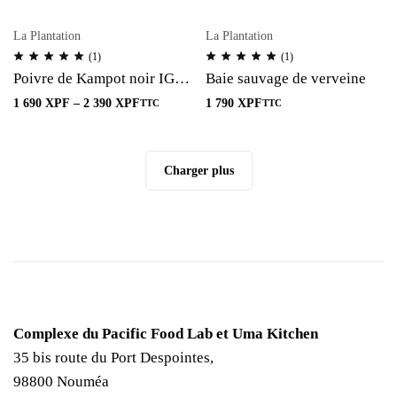
La Plantation
La Plantation
(1)
(1)
Poivre de Kampot noir IGP
Baie sauvage de verveine
fumé
1 690
XPF
–
2 390
XPF
1 790
XPF
TTC
TTC
Charger plus
Complexe du Pacific Food Lab et Uma Kitchen
35 bis route du Port Despointes,
98800 Nouméa