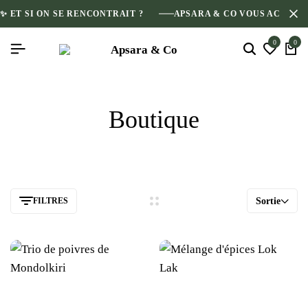
✨ ET SI ON SE RENCONTRAIT ?
APSARA & CO VOUS ACCUEI
0
0
Boutique
FILTRES
Sortie