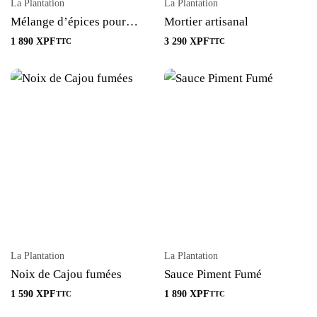
La Plantation
La Plantation
Mélange d’épices pour
Mortier artisanal
salade
1 890
XPF
3 290
XPF
TTC
TTC
La Plantation
La Plantation
Noix de Cajou fumées
Sauce Piment Fumé
1 590
XPF
1 890
XPF
TTC
TTC