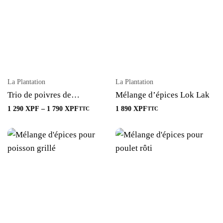
La Plantation
La Plantation
Trio de poivres de
Mélange d’épices Lok Lak
Mondolkiri
1 290
XPF
–
1 790
XPF
1 890
XPF
TTC
TTC