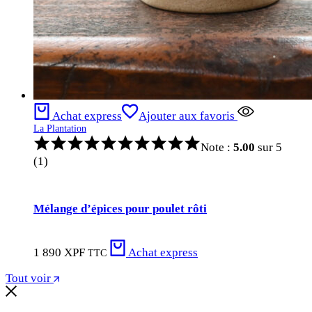
Achat express
Ajouter aux favoris
La Plantation
Note :
5.00
sur 5
(1)
Mélange d’épices pour poulet rôti
1 890
XPF
Achat express
TTC
Tout voir