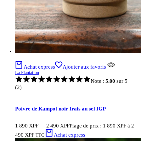
Achat express
Ajouter aux favoris
La Plantation
Note :
5.00
sur 5
(2)
Poivre de Kampot noir frais au sel IGP
1 890
XPF
–
2 490
XPF
Plage de prix : 1 890 XPF à 2
490 XPF
Achat express
TTC