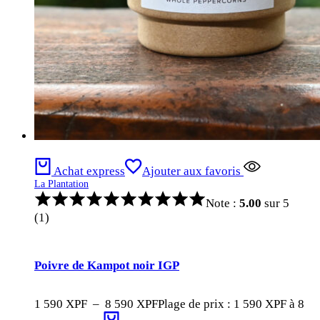
Achat express
Ajouter aux favoris
La Plantation
Note :
5.00
sur 5
(1)
Poivre de Kampot noir IGP
1 590
XPF
–
8 590
XPF
Plage de prix : 1 590 XPF à 8