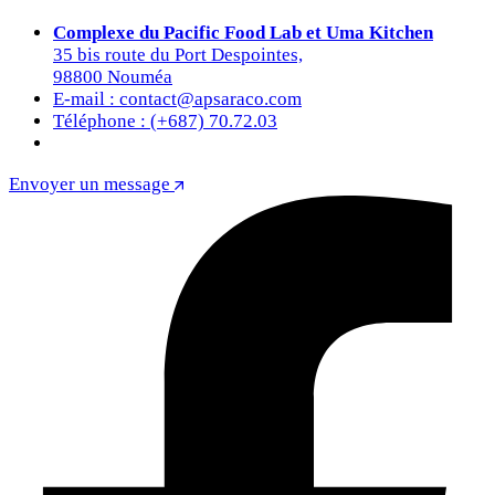
Complexe du Pacific Food Lab et Uma Kitchen
35 bis route du Port Despointes,
98800 Nouméa
E-mail : contact@apsaraco.com
Téléphone : (+687) 70.72.03
Envoyer un message