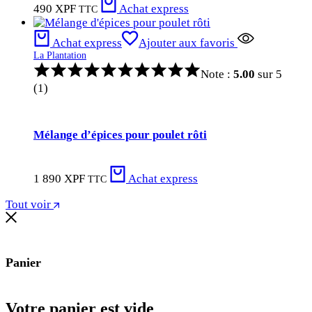
490 XPF
Achat express
TTC
Achat express
Ajouter aux favoris
La Plantation
Note :
5.00
sur 5
(1)
Mélange d’épices pour poulet rôti
1 890
XPF
Achat express
TTC
Tout voir
Panier
Votre panier est vide