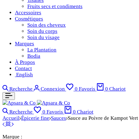
Tisanes
Fruits secs et condiments
Accessoires
Cosmétiques
Soin des cheveux
Soin du corps
Soin du visage
Marques
La Plantation
Bodia
À Propos
Contact
English
Recherche
Connexion
0
Favoris
0
Chariot
Recherche
0
Favoris
0
Chariot
Accueil
Épicerie fine
Sauces
Sauce au Poivre de Kampot Vert
Marque :