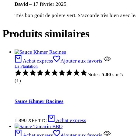
David
–
17 février 2025
Très bon goût de poivre vert. S’accorde très bien avec le
Produits similaires
Achat express
Ajouter aux favoris
La Plantation
Note :
5.00
sur 5
(1)
Sauce Khmer Racines
1 890
XPF
Achat express
TTC
Achat express
Ajouter aux favoris