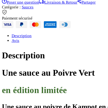
Poser une question
Livraison & Retour
Partager
Catégorie :
Sauces
Paiement sécurisé
Description
Avis
Description
Une sauce au
P
oivre
V
ert
en édition limitée
Une sauce au poivre de
K
ampot en é