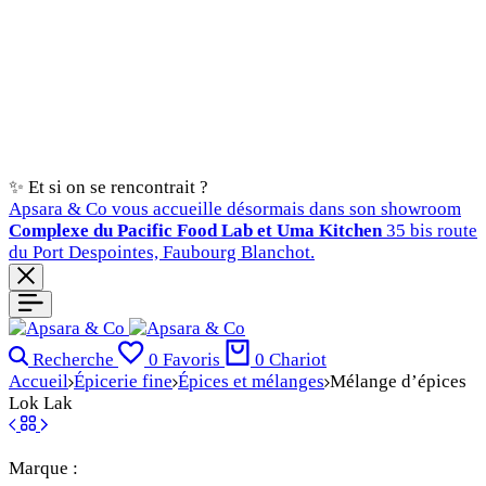
✨ Et si on se rencontrait ?
Apsara & Co vous accueille désormais dans son showroom
Complexe du Pacific Food Lab et Uma Kitchen
35 bis route
du Port Despointes, Faubourg Blanchot.
Recherche
0
Favoris
0
Chariot
Accueil
Épicerie fine
Épices et mélanges
Mélange d’épices
Lok Lak
Marque :