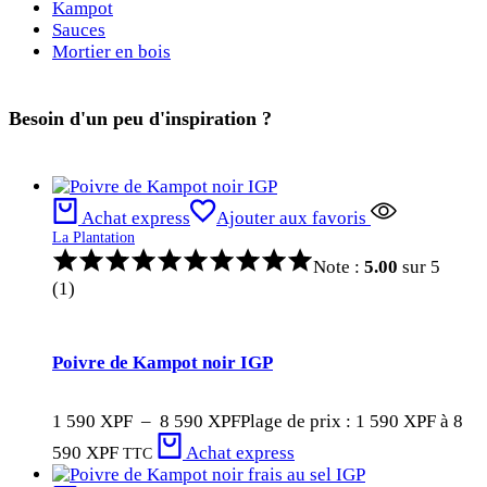
Kampot
Sauces
Mortier en bois
Besoin d'un peu d'inspiration ?
Achat express
Ajouter aux favoris
La Plantation
Note :
5.00
sur 5
(1)
Poivre de Kampot noir IGP
1 590
XPF
–
8 590
XPF
Plage de prix : 1 590 XPF à 8
590 XPF
Achat express
TTC