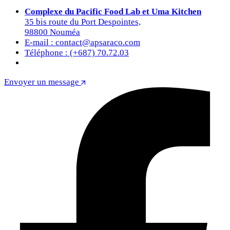
Complexe du Pacific Food Lab et Uma Kitchen
35 bis route du Port Despointes,
98800 Nouméa
E-mail : contact@apsaraco.com
Téléphone : (+687) 70.72.03
Envoyer un message