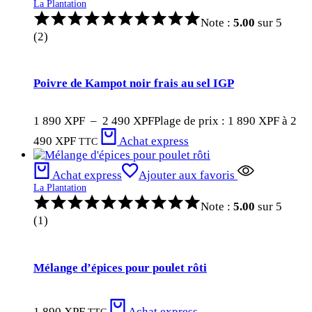
La Plantation
Note :
5.00
sur 5
(2)
Poivre de Kampot noir frais au sel IGP
1 890
XPF
–
2 490
XPF
Plage de prix : 1 890 XPF à 2
490 XPF
Achat express
TTC
Achat express
Ajouter aux favoris
La Plantation
Note :
5.00
sur 5
(1)
Mélange d’épices pour poulet rôti
1 890
XPF
Achat express