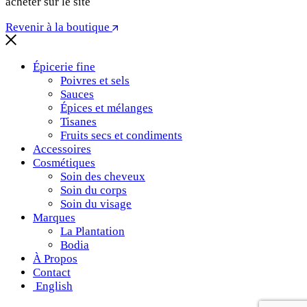
acheter sur le site
Revenir à la boutique
Épicerie fine
Poivres et sels
Sauces
Épices et mélanges
Tisanes
Fruits secs et condiments
Accessoires
Cosmétiques
Soin des cheveux
Soin du corps
Soin du visage
Marques
La Plantation
Bodia
À Propos
Contact
English