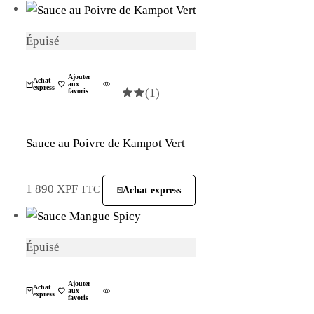
Épuisé
La Plantation
Ajouter
Achat
aux
express
(1)
favoris
Sauce au Poivre de Kampot Vert
1 890
XPF
TTC
Achat express
Épuisé
La Plantation
Ajouter
Achat
aux
express
favoris