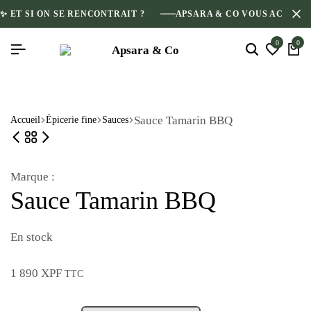
✨ ET SI ON SE RENCONTRAIT ?
APSARA & CO VOUS ACCUEI
0
0
Sauce Tamarin BBQ
Accueil
Épicerie fine
Sauces
Marque :
Sauce Tamarin BBQ
En stock
1 890
XPF
TTC