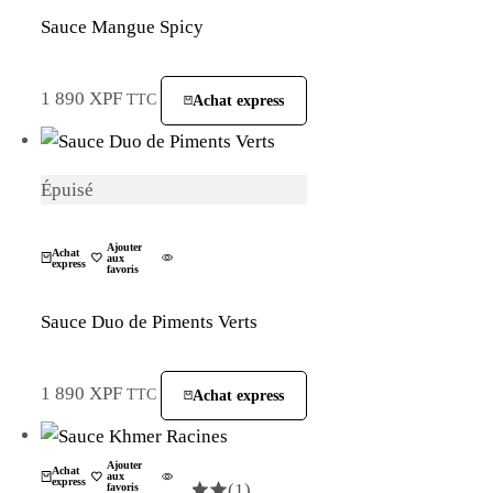
Sauce Mangue Spicy
1 890
XPF
TTC
Achat express
Épuisé
La Plantation
Ajouter
Achat
aux
express
favoris
Sauce Duo de Piments Verts
1 890
XPF
TTC
Achat express
La Plantation
Ajouter
Achat
aux
express
(1)
favoris