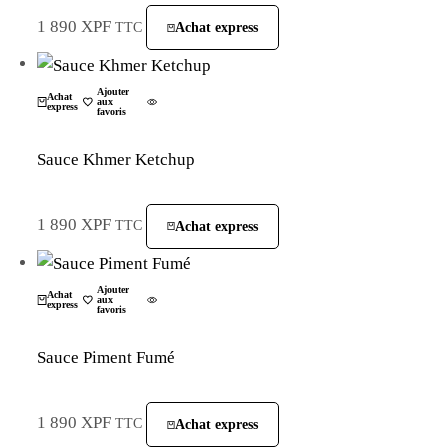
1 890
XPF
TTC
Achat express
La Plantation
Ajouter
Achat
aux
express
favoris
Sauce Khmer Ketchup
1 890
XPF
TTC
Achat express
La Plantation
Ajouter
Achat
aux
express
favoris
Sauce Piment Fumé
1 890
XPF
TTC
Achat express