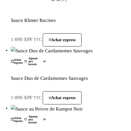
Sauce Khmer Racines
1 890
XPF
TTC
Achat express
La Plantation
Ajouter
Achat
aux
express
favoris
Sauce Duo de Cardamomes Sauvages
1 890
XPF
TTC
Achat express
La Plantation
Ajouter
Achat
aux
express
favoris