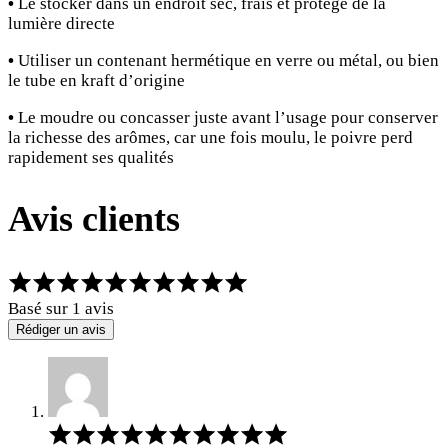
•
Le stocker dans un endroit sec, frais et protégé de la
lumière directe
•
Utiliser un contenant hermétique en verre ou métal, ou bien
le tube en kraft d’origine
•
Le moudre ou concasser juste avant l’usage pour conserver
la richesse des arômes, car une fois moulu, le poivre perd
rapidement ses qualités
Avis clients
Note
de
Basé sur 1 avis
5.00
Rédiger un avis
sur
5,
d'après
l'avis
de
Note
1