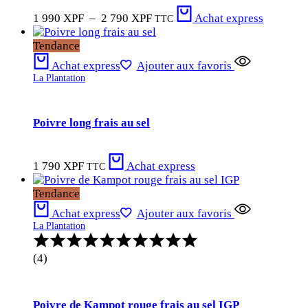
Plage
1 990
XPF
–
2 790
XPF
Achat express
TTC
de
prix :
Tendance
1
Achat express
Ajouter aux favoris
990 XPF
La Plantation
à
2
790 XPF
Poivre long frais au sel
1 790
XPF
Achat express
TTC
Tendance
Achat express
Ajouter aux favoris
La Plantation
Note
:
(4)
5.00
sur
5
Poivre de Kampot rouge frais au sel IGP