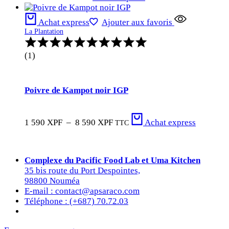
Achat express
Ajouter aux favoris
La Plantation
Note
:
(1)
5.00
sur
5
Poivre de Kampot noir IGP
Plage
1 590
XPF
–
8 590
XPF
Achat express
TTC
de
prix :
1
590 XPF
Complexe du Pacific Food Lab et Uma Kitchen
à
35 bis route du Port Despointes,
8
98800 Nouméa
590 XPF
E-mail : contact@apsaraco.com
Téléphone : (+687) 70.72.03