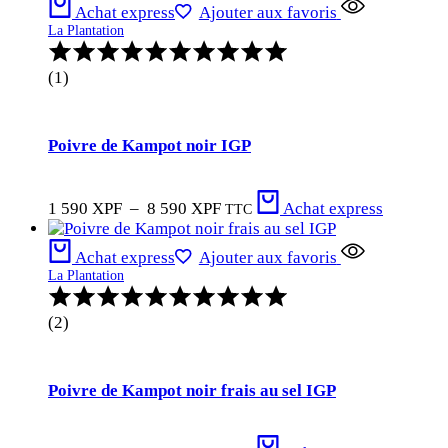
Achat express
Ajouter aux favoris
La Plantation
Note
:
(1)
5.00
sur
5
Poivre de Kampot noir IGP
Plage
1 590
XPF
–
8 590
XPF
Achat express
TTC
de
prix :
Achat express
Ajouter aux favoris
1
La Plantation
590 XPF
Note
à
:
8
(2)
5.00
590 XPF
sur
5
Poivre de Kampot noir frais au sel IGP
Plage