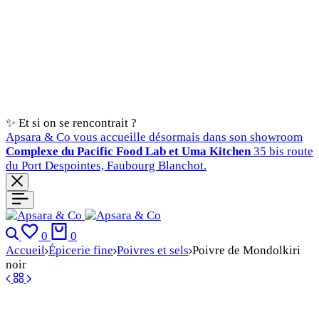
✨ Et si on se rencontrait ?
Apsara & Co vous accueille désormais dans son showroom
Complexe du Pacific Food Lab et Uma Kitchen
35 bis route
du Port Despointes, Faubourg Blanchot.
Recherche
Favoris
Chariot
0
0
Accueil
Épicerie fine
Poivres et sels
Poivre de Mondolkiri
noir