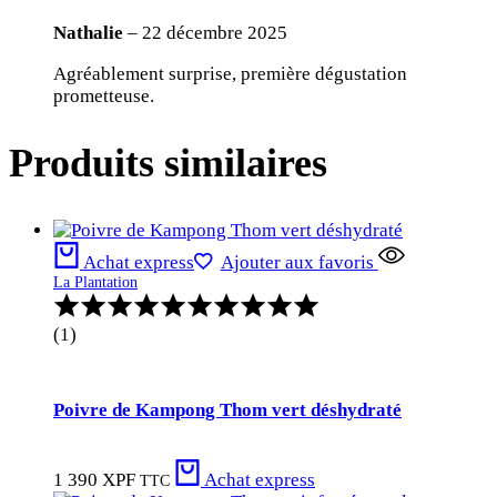
:
clients
5
Nathalie
–
22 décembre 2025
sur
5
Agréablement surprise, première dégustation
prometteuse.
Produits similaires
Achat express
Ajouter aux favoris
La Plantation
Note
:
(1)
5.00
sur
5
Poivre de Kampong Thom vert déshydraté
1 390
XPF
Achat express
TTC