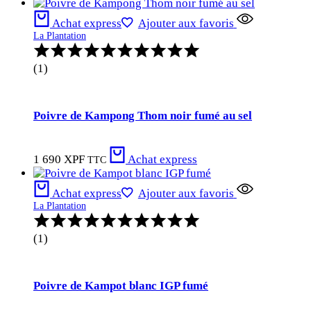
Achat express
Ajouter aux favoris
La Plantation
Note
:
(1)
5.00
sur
5
Poivre de Kampong Thom noir fumé au sel
1 690
XPF
Achat express
TTC
Achat express
Ajouter aux favoris
La Plantation
Note
:
(1)
5.00
sur
5
Poivre de Kampot blanc IGP fumé