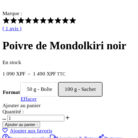
Marque :
Note
de
(
1
avis )
5.00
sur
Poivre de Mondolkiri noir
5,
d'après
l'avis
de
En stock
1
Plage
1 090
XPF
–
1 490
XPF
TTC
clients
de
prix :
50 g - Boîte
100 g - Sachet
1
Format
090 XPF
Effacer
à
Ajouter au panier
1
Quantité :
490 XPF
quantité
de
Ajouter au panier
-
Poivre
Ajouter aux favoris
de