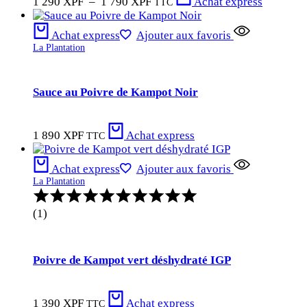
1 290
XPF
–
1 790
XPF
Achat express
TTC
de
prix :
Achat express
Ajouter aux favoris
1
La Plantation
290 XPF
à
1
790 XPF
Sauce au Poivre de Kampot Noir
1 890
XPF
Achat express
TTC
Achat express
Ajouter aux favoris
La Plantation
Note
:
(1)
5.00
sur
5
Poivre de Kampot vert déshydraté IGP
1 390
XPF
Achat express
TTC