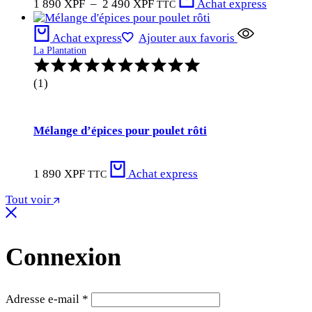
1 890
XPF
–
2 490
XPF
Achat express
TTC
de
prix :
Achat express
Ajouter aux favoris
1
La Plantation
890 XPF
Note
à
:
2
(1)
5.00
490 XPF
sur
5
Mélange d’épices pour poulet rôti
1 890
XPF
Achat express
TTC
Tout voir
Connexion
Obligatoire
Adresse e-mail
*