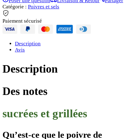
Poser une question
Livraison & Retour
Partager
Mondolkiri
Catégorie :
Poivres et sels
noir
Paiement sécurisé
Description
Avis
Description
Des
n
otes
sucrées et grillées
Qu
’est-ce que le poivre de