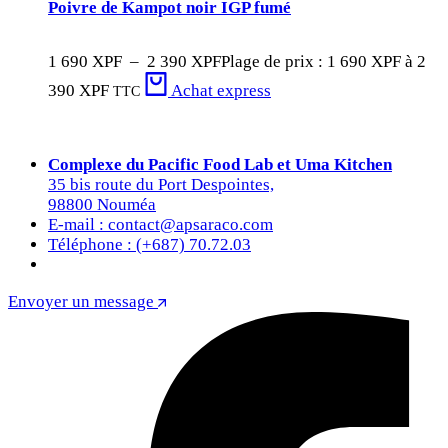
Poivre de Kampot noir IGP fumé
1 690
XPF
–
2 390
XPF
Plage de prix : 1 690 XPF à 2
390 XPF
Achat express
TTC
Complexe du Pacific Food Lab et Uma Kitchen
35 bis route du Port Despointes,
98800 Nouméa
E-mail : contact@apsaraco.com
Téléphone : (+687) 70.72.03
Envoyer un message