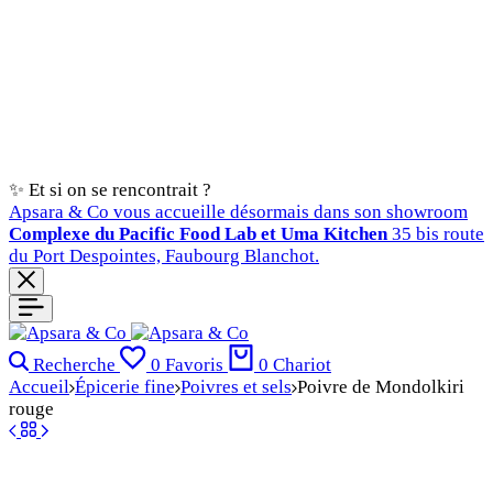
✨ Et si on se rencontrait ?
Apsara & Co vous accueille désormais dans son showroom
Complexe du Pacific Food Lab et Uma Kitchen
35 bis route
du Port Despointes, Faubourg Blanchot.
Recherche
0
Favoris
0
Chariot
Accueil
Épicerie fine
Poivres et sels
Poivre de Mondolkiri
rouge