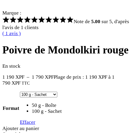
Marque :
Note de
5.00
sur 5, d'après
l'avis de
1
clients
(
1
avis )
Poivre de Mondolkiri rouge
En stock
1 190
XPF
–
1 790
XPF
Plage de prix : 1 190 XPF à 1
790 XPF
TTC
50 g - Boîte
Format
100 g - Sachet
Effacer
Ajouter au panier