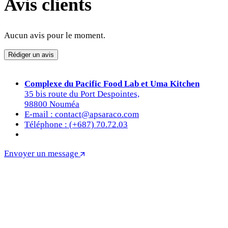
Avis clients
Aucun avis pour le moment.
Rédiger un avis
Complexe du Pacific Food Lab et Uma Kitchen
35 bis route du Port Despointes,
98800 Nouméa
E-mail : contact@apsaraco.com
Téléphone : (+687) 70.72.03
Envoyer un message