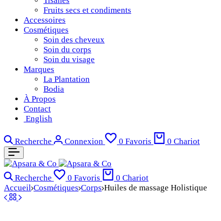
Tisanes
Fruits secs et condiments
Accessoires
Cosmétiques
Soin des cheveux
Soin du corps
Soin du visage
Marques
La Plantation
Bodia
À Propos
Contact
English
Recherche
Connexion
0
Favoris
0
Chariot
Recherche
0
Favoris
0
Chariot
Accueil
Cosmétiques
Corps
Huiles de massage Holistique